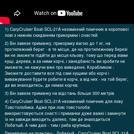
1) CarpCruiser Воаt-SCL-21A незамінний помічник в коропової
лові з нижнім скиданням прикормки і снастей
2) Він завезе приманку, прикормку вагою до 1 кг, на
протилежний берег - в те місце, де на протилежному березі
ви не зможете підійти до місця кльову, тому що перед вами
кущі, дерева, а за ними корчі, і занедбаність ви зробити не
зможете, не кажучи вже про виведенні. Корабликом -
Зможете доставити все під самі кущики або корчі і
виважування будете робити в корчі, а від них - на той берег,
де ви знаходитесь, де немає корчів.
3) Він завезе приманку на відстань більше 300 метрів
4) CarpCruiser Boat-SCL-21A незамінний помічник для лову
Товстолобика. Адже при лові товстолоба
використовуються снасті і приманки дуже важкі і закинути
їх не завжди виходить далеко, там де знаходиться
Лобатый. А чим далі - тим і риба крупніша.
Перевірено на практиці - Лобатый - CarpCruiser Boat SCL-21A