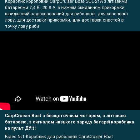
Кораблик короповий CarpCruiser
Воаt-SCL-21A з літієвими
батареями 7,4 В -20.8 А, з нижнім скиданням прикормки,
швидкісний радіокерований для риболовлі, для коропової
лову, для доставки прикормки, для доставки снастей в
точку лову риби
CarpCruiser Воаt
з бесщеточным мотором, з літієвою
батареєю, з сигналом низького заряду батареї кораблика
на пульт ДУ!!!
Відео №1 Кораблик для риболовлі CarpCruiser Boat