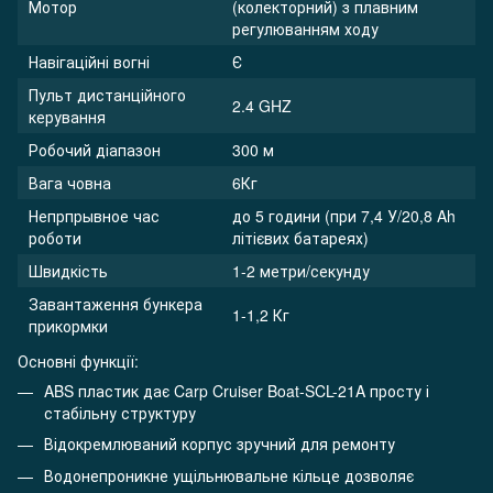
Мотор
(колекторний) з плавним
регулюванням ходу
Навігаційні вогні
Є
Пульт дистанційного
2.4 GHZ
керування
Робочий діапазон
300 м
Вага човна
6Кг
Непрпрывное час
до 5 години (при 7,4 У/20,8 Ah
роботи
літієвих батареях)
Швидкість
1-2 метри/секунду
Завантаження бункера
1-1,2 Кг
прикормки
Основні функції:
ABS пластик дає Carp Cruiser Boat-SCL-21A просту і
стабільну структуру
Відокремлюваний корпус зручний для ремонту
Водонепроникне ущільнювальне кільце дозволяє