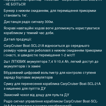
- НЕ БОЇТЬСЯ!
Бункер з нижнім скиданням, для переміщення прикормки
становить 1кг.
Дистанція радіо сигналу 300м.
Яскраві навігаційні ходові вогні допоможуть користуватися
корабликом у темний час доби.
Деталі продукції:
CarpCruiser Boat-SCL-21A відноситься до середнього
розміру човнів для риболовлі з нижнім скиданням прикормки
і снасті, зі швидкістю переміщення 1-2 м/с!!!
2шт ЛІТІЄВИХ акумулятора 7,4 V-10,4 Ah, легкий доступ до
акумуляторів і їх заміні
Вбудований цифровий вольтметр для контролю ступеня
заряду бортових акумуляторів
Сумку для перенесення кораблика CarpCruiser Boat-SCL-21A
з кишенею для пултта ДУ
Захисний чохол від дощу для пульта ДУ
Радіо сигнал управління корабликом CarpCruiser Boat-SCL-
21A без перетину з іншими корабликами!!!