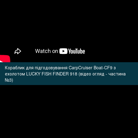
Кораблик для підгодовування CarpCruiser Boat-CF9 з
ехолотом LUCKY FISH FINDER 918 (відео огляд - частина
№3)