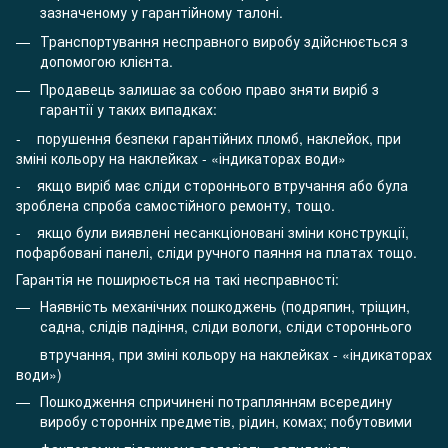
зазначеному у гарантійному талоні.
Транспортування несправного виробу здійснюється з
допомогою клієнта.
Продавець залишає за собою право зняти виріб з
гарантії у таких випадках:
- порушення безпеки гарантійних пломб, наклейок, при
зміні кольору на наклейках - «індикаторах води»
- якщо виріб має сліди стороннього втручання або була
зроблена спроба самостійного ремонту, тощо.
- якщо були виявлені несанкціоновані зміни конструкції,
пофарбовані панелі, сліди ручного паяння на платах тощо.
Гарантія не поширюється на такі несправності:
Наявність механічних пошкоджень (подряпин, тріщин,
садна, слідів падіння, сліди вологи, сліди стороннього
втручання, при зміні кольору на наклейках - «індикаторах
води»)
Пошкодження спричинені потраплянням всередину
виробу сторонніх предметів, рідин, комах; побутовими