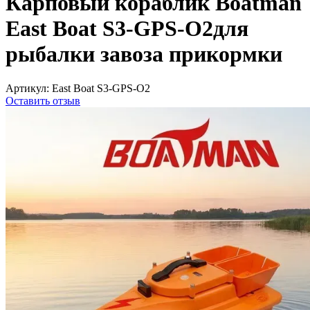
Карповый кораблик Boatman
East Boat S3-GPS-О2для
рыбалки завоза прикормки
Артикул:
East Boat S3-GPS-О2
Оставить отзыв