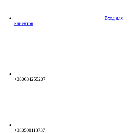
Вход для
клиентов
+380684255207
+380508113737