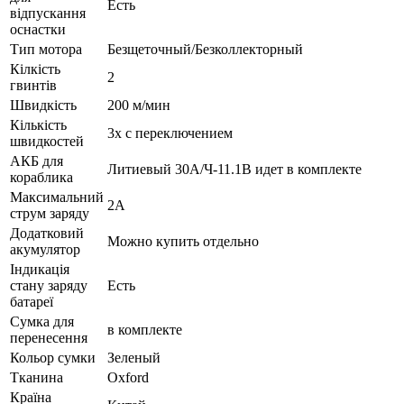
Есть
відпускання
оснастки
Тип мотора
Безщеточный/Безколлекторный
Кілкість
2
гвинтів
Швидкість
200 м/мин
Кількість
3х с переключением
швидкостей
АКБ для
Литиевый 30А/Ч-11.1В идет в комплекте
кораблика
Максимальний
2А
струм заряду
Додатковий
Можно купить отдельно
акумулятор
Індикація
стану заряду
Есть
батареї
Сумка для
в комплекте
перенесення
Кольор сумки
Зеленый
Тканина
Oxford
Країна