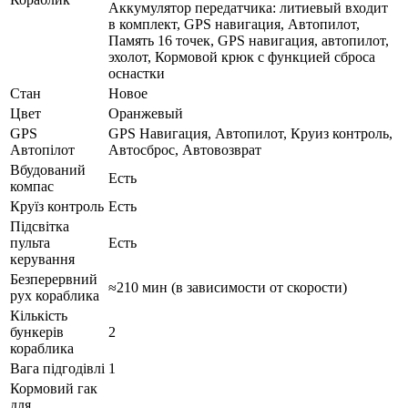
Аккумулятор передатчика: литиевый входит
в комплект, GPS навигация, Автопилот,
Память 16 точек, GPS навигация, автопилот,
эхолот, Кормовой крюк с функцией сброса
оснастки
Стан
Новое
Цвет
Оранжевый
GPS
GPS Навигация, Автопилот, Круиз контроль,
Автопілот
Автосброс, Автовозврат
Вбудований
Есть
компас
Круїз контроль
Есть
Підсвітка
пульта
Есть
керування
Безперервний
≈210 мин (в зависимости от скорости)
рух кораблика
Кількість
бункерів
2
кораблика
Вага підгодівлі
1
Кормовий гак
для