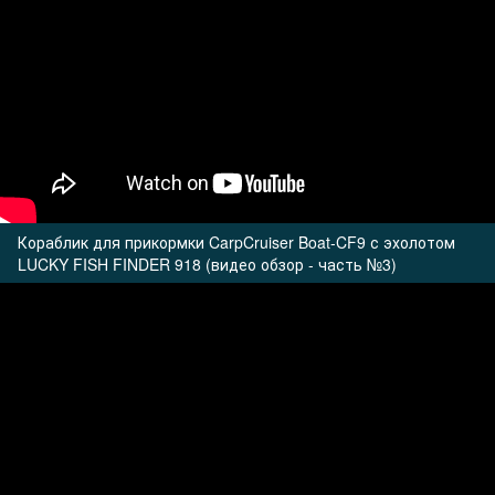
Кораблик для прикормки CarpCruiser Boat-CF9 с эхолотом
LUCKY FISH FINDER 918 (видео обзор - часть №3)