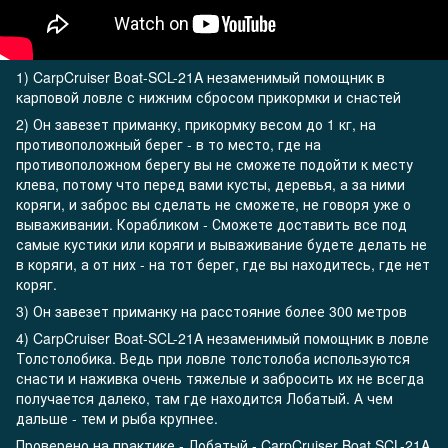
1) CarpCruiser Воаt-SCL-21A незаменимый помощник в
карповой ловле с нижним сбросом прикормки и снастей
2) Он завезет приманку, прикормку весом до 1 кг, на
противоположный берег - в то место, где на
противоположном берегу вы не сможете подойти к месту
клева, потому что перед вами кусты, деревья, а за ними
коряги, и заброс вы сделать не сможете, не говоря уже о
вываживании. Корабликом - Сможете доставить все под
самые кустики или коряги и вываживание будете делать не
в коряги, а от них - на тот берег, где вы находитесь, где нет
коряг.
3) Он завезет приманку на расстояние более 300 метров
4) CarpCruiser Boat-SCL-21A незаменимый помощник в ловле
Толстолобика. Ведь при ловле толстолоба используются
снасти и наживка очень тяжелые и забросить их не всегда
получается далеко, там где находится Лобатый. А чем
дальше - тем и рыба крупнее.
Проверено на практике - Лобатый - CarpCruiser Boat SCL-21A