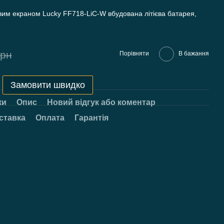
вим екраном Lucky FF718-LiC-W вбудована літієва батарея,
грн
Порівняти
В бажання
Замовити швидко
ки
Опис
Новий відгук або коментар
ставка
Оплата
Гарантія