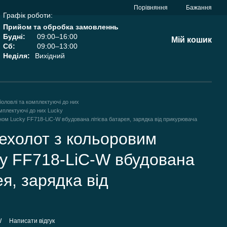
Порівняння
Бажання
Графік роботи:
Прийом та обробка замовленнь
Будні:
09:00–16:00
Мій кошик
Сб:
09:00–13:00
Неділя:
Вихідний
боловлі та комплектуючі до них
омплектуючі до них Lucky
ом Lucky FF718-LiC-W вбудована літієва батарея, зарядка від прикурювача
ехолот з кольоровим
y FF718-LiC-W вбудована
ея, зарядка від
W
Написати відгук