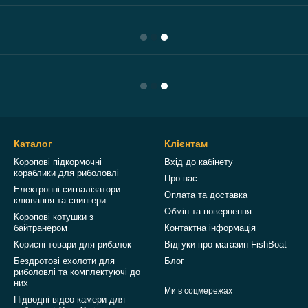
Каталог
Клієнтам
Коропові підкормочні
Вхід до кабінету
кораблики для риболовлі
Про нас
Електронні сигналізатори
Оплата та доставка
клювання та свингери
Обмін та повернення
Коропові котушки з
байтранером
Контактна інформація
Корисні товари для рибалок
Відгуки про магазин FishBoat
Бездротові ехолоти для
Блог
риболовлі та комплектуючі до
них
Ми в соцмережах
Підводні відео камери для