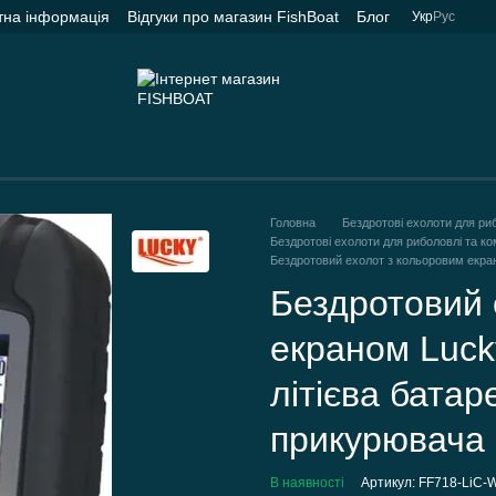
тна інформація
Відгуки про магазин FishBoat
Блог
Укр
Рус
Головна
Бездротові ехолоти для ри
Бездротові ехолоти для риболовлі та к
Бездротовий ехолот з кольоровим екран
Бездротовий 
екраном Luck
літієва батар
прикурювача
В наявності
Артикул: FF718-LiC-