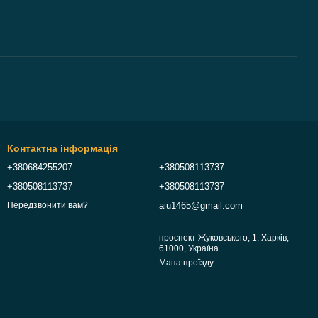
Контактна інформація
+380684255207
+380508113737
+380508113737
+380508113737
aiu1465@gmail.com
Передзвонити вам?
проспект Жуковського, 1, Харків,
61000, Україна
Мапа проїзду