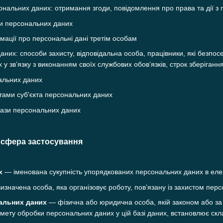
нальних даних: отримання згоди, повідомлення про права та дії з
и персональних даних
мації про персональні дані третім особам
аних: способи захисту, відповідальна особа, працівники, які безпо
у зв’язку з виконанням своїх службових обов’язків, строк зберіган
альних даних
тами суб'єкта персональних даних
бази персональних даних
а сфера застосування
х
— іменована сукупність упорядкованих персональних даних в елек
значена особа, яка організовує роботу, пов’язану із захистом перс
альних даних
— фізична або юридична особа, якій законом або за
 мету обробки персональних даних у цій базі даних, встановлює скл