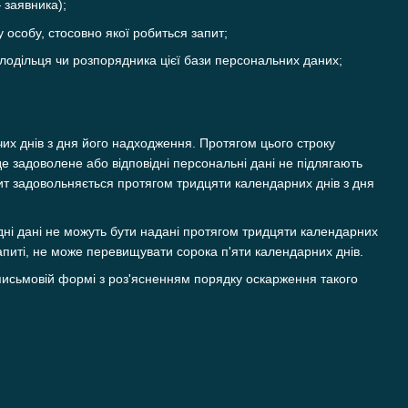
 заявника);
у особу, стосовно якої робиться запит;
олодільця чи розпорядника цієї бази персональних даних;
их днів з дня його надходження. Протягом цього строку
е задоволене або відповідні персональні дані не підлягають
пит задовольняється протягом тридцяти календарних днів з дня
ідні дані не можуть бути надані протягом тридцяти календарних
апиті, не може перевищувати сорока п'яти календарних днів.
 письмовій формі з роз'ясненням порядку оскарження такого