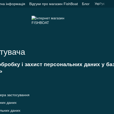
тна інформація
Відгуки про магазин FishBoat
Блог
Укр
Рус
стувача
бробку і захист персональних даних у ба
ь
фера застосування
них даних
льних даних