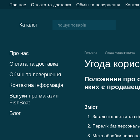
Перейти до основного контенту
Про нас
Оплата та доставка
Обмін та повернення
Контак
Каталог
Про нас
Головна
Угода користувача
Угода кори
Оплата та доставка
Обмін та повернення
Положення про о
Контактна інформація
яких є продавец
Відгуки про магазин
FishBoat
Зміст
Блог
Загальні поняття та с
Перелік баз персональ
Мета обробки персона