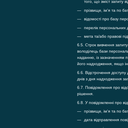
того, що зміст запиту
прізвище, ім'я та по ба
відомості про базу пер
перелік персональних 
мета та/або правові пі
6.5. Строк вивчення запит
володілець бази персональ
наданню, із зазначенням п
його надходження, якщо і
6.6. Відстрочення доступу
днів з дня надходження за
6.7. Повідомлення про від
рішення.
6.8. У повідомленні про в
прізвище, ім'я та по ба
дата відправлення пов