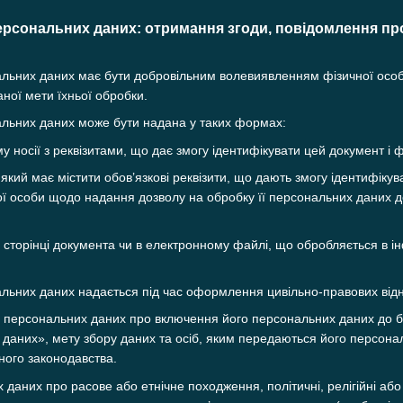
ерсональних даних: отримання згоди, повідомлення про
нальних даних має бути добровільним волевиявленням фізичної осо
ної мети їхньої обробки.
нальних даних може бути надана у таких формах:
 носії з реквізитами, що дає змогу ідентифікувати цей документ і ф
який має містити обов’язкові реквізити, що дають змогу ідентифіку
ї особи щодо надання дозволу на обробку її персональних даних до
й сторінці документа чи в електронному файлі, що обробляється в 
нальних даних надається під час оформлення цивільно-правових відн
а персональних даних про включення його персональних даних до б
даних», мету збору даних та осіб, яким передаються його персона
ного законодавства.
даних про расове або етнічне походження, політичні, релігійні або