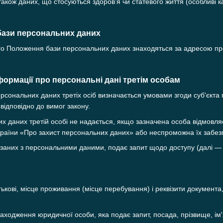
також даних, що стосуються здоров’я чи статевого життя (особливі к
бази персональних даних
цього Положення бази персональних даних знаходяться за адресою п
формації про персональні дані третім особам
ерсональних даних третіх осіб визначається умовами згоди суб'єкт
відповідно до вимог закону.
их даних третій особі не надається, якщо зазначена особа відмовл
країни «Про захист персональних даних» або неспроможна їх забез
в'язаних з персональними даними, подає запит щодо доступу (далі 
атькові, місце проживання (місце перебування) і реквізити документа
ходження юридичної особи, яка подає запит, посада, прізвище, ім'я