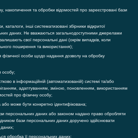
, накопичення та обробки відомостей про зареєстровані бази
и, каталоги, інші систематизовані збірники відкритої
ональних даних. Не вважаються загальнодоступними джерелами
залишають свої персональні дані (окрім випадків, коли
льного поширення та використання);
 фізичної особи щодо надання дозволу на обробку
и особу;
стково в інформаційній (автоматизованій) системі та/або
беріганням, адаптуванням, зміною, поновленням, використанням
остей про фізичну особу;
а або може бути конкретно ідентифікована;
ази персональних даних або законом надано право обробляти
рядником бази персональних даних доручено здійснювати
 даних;
ься обробка її персональних даних;