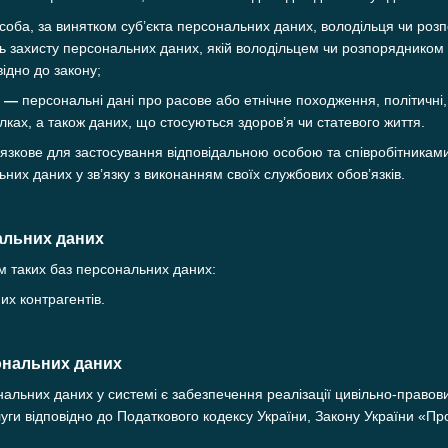
соба, за винятком суб’єкта персональних даних, володільця чи ро
ь захисту персональних даних, якій володільцем чи розпорядником
ідно до закону;
х —
персональні дані про расове або етнічне походження, політичні, 
лках, а також даних, що стосуються здоров’я чи статевого життя.
язкове для застосування відповідальною особою та співробітникам
них даних у зв’язку з виконанням своїх службових обов’язків.
нальних даних
м таких баз персональних даних:
х контрагентів.
ональних даних
альних даних у системі є забезпечення реалізації цивільно-правови
уги відповідно до Податкового кодексу України, Закону України «Про 