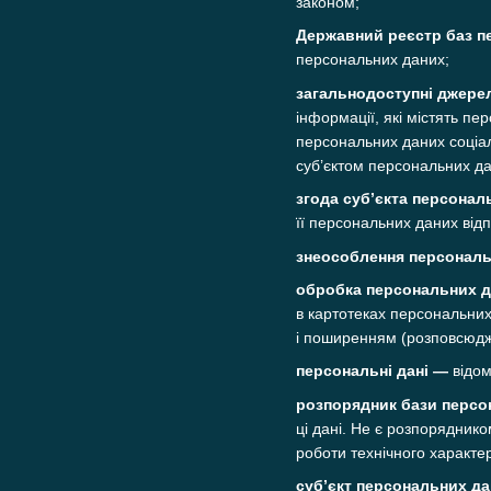
законом;
Державний реєстр баз п
персональних даних;
загальнодоступні джере
інформації, які містять п
персональних даних соціаль
суб’єктом персональних да
згода суб’єкта персонал
її персональних даних від
знеособлення персональ
обробка персональних 
в картотеках персональних
і поширенням (розповсюдж
персональні дані —
відом
розпорядник бази персо
ці дані. Не є розпорядник
роботи технічного характе
суб’єкт персональних д