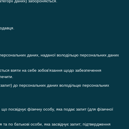
атегорії даних) забороняється.
родавця.
а персональних даних, наданої володільцю персональних даних
яється взяти на себе зобов'язання щодо забезпечення
печити.
— запит) до персональних даних володільцю персональних
, що посвідчує фізичну особу, яка подає запит (для фізичної
 та по батькові особи, яка засвідчує запит; підтвердження