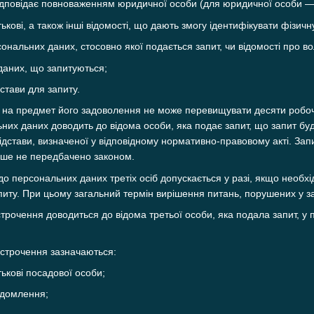
 відповідає повноваженням юридичної особи (для юридичної особи —
тькові, а також інші відомості, що дають змогу ідентифікувати фізичн
сональних даних, стосовно якої подається запит, чи відомості про в
даних, що запитуються;
дстави для запиту.
у на предмет його задоволення не може перевищувати десяти робоч
них даних доводить до відома особи, яка подає запит, що запит буд
ідстави, визначеної у відповідному нормативно-правовому акті. За
нше не передбачено законом.
 до персональних даних третіх осіб допускається у разі, якщо необх
питу. При цьому загальний термін вирішення питань, порушених у з
строчення доводиться до відома третьої особи, яка подала запит, у
ідстрочення зазначаються:
тькові посадової особи;
ідомлення;