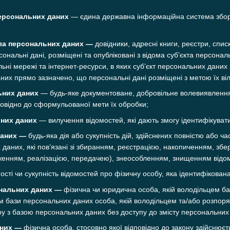
ерсональних даних
— єдина державна інформаційна система збору
ла персональних даних —
довідники, адресні книги, реєстри, списк
ерсональні дані, розміщені та опубліковані з відома суб’єкта перс
ні мережі та інтернет-ресурси, в яких суб’єкт персональних даних 
них прямо зазначено, що персональні дані розміщені з метою їх ві
ьних даних
— будь-яке документоване, добровільне волевиявлення
повідно до сформульованої мети їх обробки;
них даних
— вилучення відомостей, які дають змогу ідентифікуват
даних —
будь-яка дія або сукупність дій, здійснених повністю або ча
 даних, які пов’язані зі збиранням, реєстрацією, накопиченням, з
енням, реалізацією, передачею), знеособленням, знищенням відом
ості чи сукупність відомостей про фізичну особу, яка ідентифікован
нальних даних —
фізична чи юридична особа, якій володільцем б
ом бази персональних даних особа, якій володільцем та/або розпо
ру з базою персональних даних без доступу до змісту персональних
аних —
фізична особа, стосовно якої відповідно до закону здійснюєт