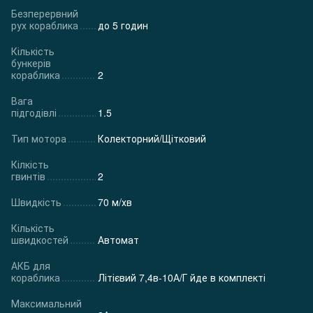
Безперервний
рух кораблика
до 5 годин
Кількість
бункерів
кораблика
2
Вага
підгодівлі
1.5
Тип мотора
Колекторний/Щітковий
Кілкість
гвинтів
2
Швидкість
70 м/хв
Кількість
швидкостей
Автомат
АКБ для
кораблика
Літієвий 7,4в-10А/Г йде в комплекті
Максимальний