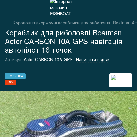
Коропові підкормочні кораблики для риболовлі
Boatman Ac
Кораблик для риболовлі Boatman
Actor CARBON 10A-GPS навігація
автопілот 16 точок
Артикул:
Actor CARBON 10A-GPS
Написати відгук
НОВИНКА
−5%