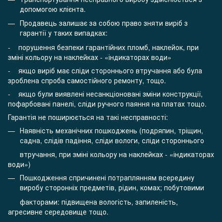
допомогою клієнта.
Продавець залишає за собою право зняти виріб з
гарантії у таких випадках:
- порушення безпеки гарантійних пломб, наклейок, при
зміні кольору на наклейках - «індикаторах води»
- якщо виріб має сліди стороннього втручання або була
зроблена спроба самостійного ремонту, тощо.
- якщо були виявлені несанкціоновані зміни конструкції,
пофарбовані панелі, сліди ручного паяння на платах тощо.
Гарантія не поширюється на такі несправності:
Наявність механічних пошкоджень (подряпин, тріщин,
садна, слідів падіння, сліди вологи, сліди стороннього
втручання, при зміні кольору на наклейках - «індикаторах
води»)
Пошкодження спричинені потраплянням всередину
виробу сторонніх предметів, рідин, комах; побутовими
факторами: підвищена вологість, запиленість,
агресивне середовище тощо.