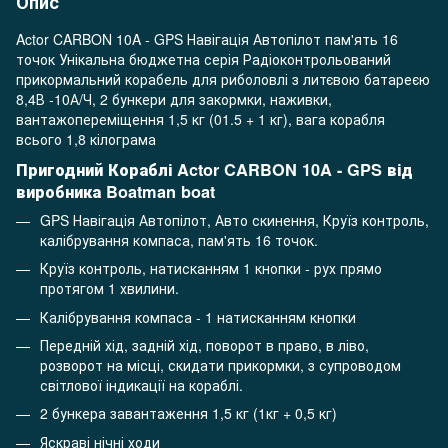
Опис
Actor CARBON 10A - GPS Навігація Автопілот пам'ять 16
точок Унікальна бюджетна серія
Радіоконтрольований
прикормальний корабель
для риболовлі з литєвою батареєю
8,4В -10А/Ч, 2 бункери для закормки, наживки,
вантажопереміщення 1,5 кг (01.5 + 1 кг), вага корабля
всього 1,8 кілограма
Пригодний Кораблі Actor CARBON 10A - GPS від
виробника Boatman boat
GPS Навігація Автопілот, Авто скинення, Круїз контроль,
калібрування компаса, пам'ять 16 точок.
Круїз контроль, натисканням 1 кнопки - рух прямо
протягом 1 хвилини.
Калібрування компаса - 1 натисканням кнопки
Передній хід, задній хід, поворот в право, в ліво,
розворот на місці, скидати прикормки, з супроводом
світлової індикації на кораблі.
2 бункера завантаження 1,5 кг (1кг + 0,5 кг)
Яскраві нічні ходи