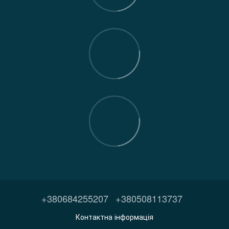
+380684255207
+380508113737
Контактна інформація