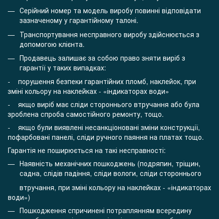
Серійний номер та модель виробу повинні відповідати
зазначеному у гарантійному талоні.
Транспортування несправного виробу здійснюється з
допомогою клієнта.
Продавець залишає за собою право зняти виріб з
гарантії у таких випадках:
- порушення безпеки гарантійних пломб, наклейок, при
зміні кольору на наклейках - «індикаторах води»
- якщо виріб має сліди стороннього втручання або була
зроблена спроба самостійного ремонту, тощо.
- якщо були виявлені несанкціоновані зміни конструкції,
пофарбовані панелі, сліди ручного паяння на платах тощо.
Гарантія не поширюється на такі несправності:
Наявність механічних пошкоджень (подряпин, тріщин,
садна, слідів падіння, сліди вологи, сліди стороннього
втручання, при зміні кольору на наклейках - «індикаторах
води»)
Пошкодження спричинені потраплянням всередину