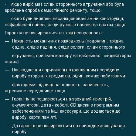
- якщо виріб має сліди стороннього втручання або була
зроблена спроба самостійного ремонту, тощо.
- якщо були виявлені несанкціоновані зміни конструкції,
пофарбовані панелі, сліди ручного паяння на платах тощо.
Гарантія не поширюється на такі несправності:
Наявність механічних пошкоджень (подряпин, тріщин,
садна, слідів падіння, сліди вологи, сліди стороннього
втручання, при зміні кольору на наклейках - «індикаторах
води»)
Пошкодження спричинені потраплянням всередину
виробу сторонніх предметів, рідин, комах; побутовими
факторами: підвищена вологість, запиленість,
агресивне середовище тощо.
Гарантія не поширюється на зарядний пристрій,
акумулятори, дата - кабелі, CD диски з програмним
забезпеченням та інші аксесуари, що додаються до
виробу, карти пам'яті.
Дії гарантії не поширюються на природне зношування
виробу.