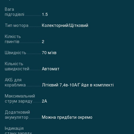
Вага
підгодівлі
1.5
Тип мотора
Колекторний/Щітковий
Кілкість
гвинтів
2
Швидкість
70 м/хв
Кількість
швидкостей
Автомат
АКБ для
кораблика
Літієвий 7,4в-10А/Г йде в комплекті
Максимальний
струм заряду
2А
Додатковий
акумулятор
Можна придбати окремо
Індикація
стану заряду