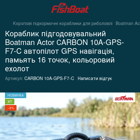
Коропові підкормочні кораблики для риболовлі
Boatman Ac
Кораблик підгодовувальний
Boatman Actor СARBON 10A-GPS-
F7-C автопілот GPS навігація,
памьять 16 точок, кольоровий
ехолот
Артикул:
CARBON 10A-GPS-F7-C
Написати відгук
НОВИНКА
ХІТ
−3%