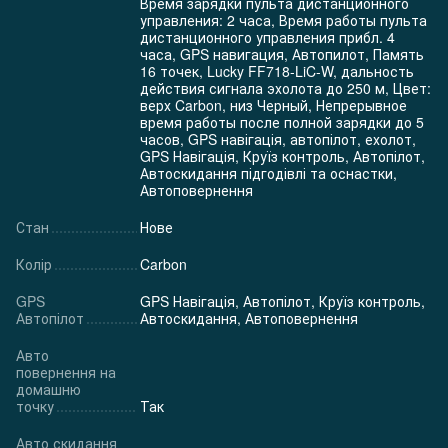
Время зарядки пульта дистанционного
управления: 2 часа, Время работы пульта
дистанционного управления прибл. 4
часа, GPS навигация, Автопилот, Память
16 точек, Lucky FF718-LiC-W, дальность
действия сигнала эхолота до 250 м, Цвет:
верх Carbon, низ Черный, Непрерывное
время работы после полной зарядки до 5
часов, GPS навігація, автопілот, ехолот,
GPS Навігація, Круїз контроль, Автопілот,
Автоскидання підгодівлі та оснастки,
Автоповернення
Стан
Нове
Колір
Carbon
GPS
GPS Навігація, Автопілот, Круїз контроль,
Автопілот
Автоскидання, Автоповернення
Авто
повернення на
домашню
точку
Так
Авто скидання