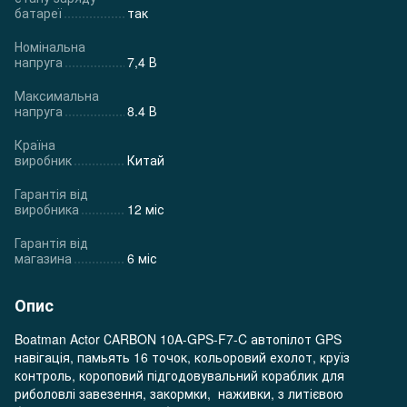
батареї
так
Номінальна
напруга
7,4 В
Максимальна
напруга
8.4 В
Країна
виробник
Китай
Гарантія від
виробника
12 міс
Гарантія від
магазина
6 міс
Опис
Boatman Actor СARBON 10A-GPS-F7-C автопілот GPS
навігація, памьять 16 точок, кольоровий ехолот, круїз
контроль, короповий підгодовувальний кораблик для
риболовлі завезення, закормки, наживки, з литієвою