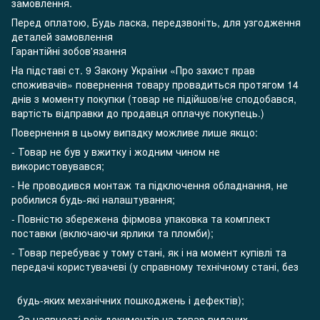
замовлення.
Перед оплатою, Будь ласка, передзвоніть, для узгодження
деталей замовлення
Гарантійні зобов'язання
На підставі ст. 9 Закону України «Про захист прав
споживачів» повернення товару провадиться протягом 14
днів з моменту покупки (товар не підійшов/не сподобався,
вартість відправки до продавця оплачує покупець.)
Повернення в цьому випадку можливе лише якщо:
- Товар не був у вжитку і жодним чином не
використовувався;
- Не проводився монтаж та підключення обладнання, не
робилися будь-які налаштування;
- Повністю збережена фірмова упаковка та комплект
поставки (включаючи ярлики та пломби);
- Товар перебуває у тому стані, як і на момент купівлі та
передачі користувачеві (у справному технічному стані, без
будь-яких механічних пошкоджень і дефектів);
- За наявності всіх документів на товар виданих