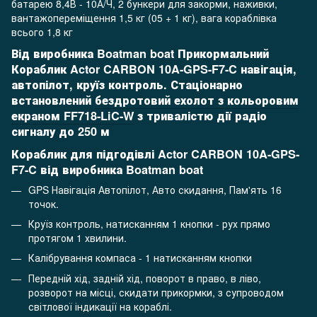
батарею 8,4В - 10А/Ч, 2 бункери для закорми, наживки,
вантажопереміщення 1,5 кг (05 + 1 кг), вага кораблівка
всього 1,8 кг
Від виробника Boatman boat Прикормальний
Кораблик Actor CARBON 10A-GPS-F7-C навігація,
автопілот, круїз контроль. Стаціонарно
встановлений
бездротовий ехолот з кольоровим
екраном FF718-LiC-W
з тривалістю дії радіо
сигналу до 250 м
Кораблик для підгодівлі Actor CARBON 10A-GPS-
F7-C від виробника Boatman boat
GPS Навігація Автопілот, Авто скидання, Пам'ять 16
точок.
Круїз контроль, натисканням 1 кнопки - рух прямо
протягом 1 хвилини.
Калібрування компаса - 1 натисканням кнопки
Передній хід, задній хід, поворот в право, в ліво,
розворот на місці, скидати прикормки, з супроводом
світлової індикації на кораблі.