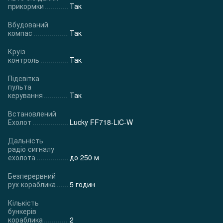
прикормки
Так
Вбудований
компас
Так
Круїз
контроль
Так
Підсвітка
пульта
керування
Так
Встановлений
Ехолот
Lucky FF718-LiC-W
Дальність
радіо сигналу
ехолота
до 250 м
Безперервний
рух кораблика
5 годин
Кількість
бункерів
кораблика
2