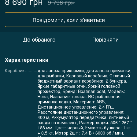
8 690 грн
9 796 грн
Повідомити, коли з'явиться
До обраного
Порівняти
Характеристики
Кораблик
для завоза прикормки, для завоза приманки,
для рыбалки, Карповый кораблик, Отличный
бюджетный вариант кораблика, 2 бункера,
Яркие габаритные огни, Яркий головной
прожектор, Бренд: Boatman boat, Модель:
Нова, Название товара: RC рыболовная
приманка лодка, Материал: ABS,
Дистанционное управление: 2,4 ГГц,
Расстояние дистанционного управления:
400 м, Аккумулятор передатчика: литиевый
входит в комплект, Размер лодки: 506 * 267 *
188 мм, Цвет: черный, Емкость бункера: 1 кг
+ 0,5 кг, Мотор 2шт : 7,4 В / 6000 об / мин,