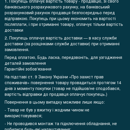
1. Покупець оплачує вартість товару - продавцю, зі свого
банківського розрахункового рахунку, на банківський
розрахунковий рахунок продавця безпосередньо перед
відправкою. Покупець при цьому економить на вартості
післяплати, і при отриманні товару, оплачує тільки вартість
доставки
2. Покупець оплачує вартість доставки — в касу служби
доставки (за розцінками служби доставки) при отриманні
замовлення.
Перед оплатою, Будь ласка, передзвоніть, для узгодження
деталей замовлення
Гарантійні зобов'язання
На підставі ст. 9 Закону України «Про захист прав
споживачів» повернення товару провадиться протягом 14
днів з моменту покупки (товар не підійшов/не сподобався,
вартість відправки до продавця оплачує покупець.)
Повернення в цьому випадку можливе лише якщо:
- Товар не був у вжитку і жодним чином не
використовувався;
- Не проводився монтаж та підключення обладнання, не
робилися будь-які налаштування;