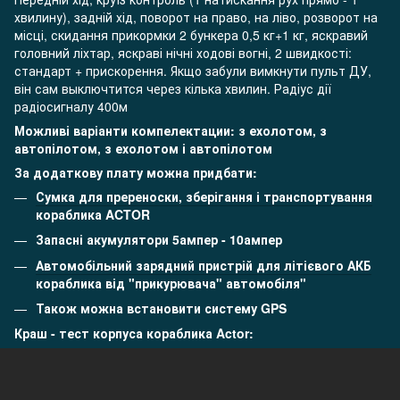
хвилину), задній хід, поворот на право, на ліво, розворот на
місці, скидання прикормки 2 бункера 0,5 кг+1 кг, яскравий
головний ліхтар, яскраві нічні ходові вогні, 2 швидкості:
стандарт + прискорення. Якщо забули вимкнути пульт ДУ,
він сам выключтится через кілька хвилин. Радіус дії
радіосигналу 400м
Можливі варіанти компелектации: з ехолотом, з
автопілотом, з ехолотом і автопілотом
За додаткову плату можна придбати:
Сумка для пререноски, зберігання і транспортування
кораблика ACTOR
Запасні акумулятори 5ампер
-
10ампер
Автомобільний зарядний пристрій для літієвого АКБ
кораблика від "прикурювача" автомобіля"
Також можна встановити систему GPS
Краш - тест корпуса кораблика Actor: