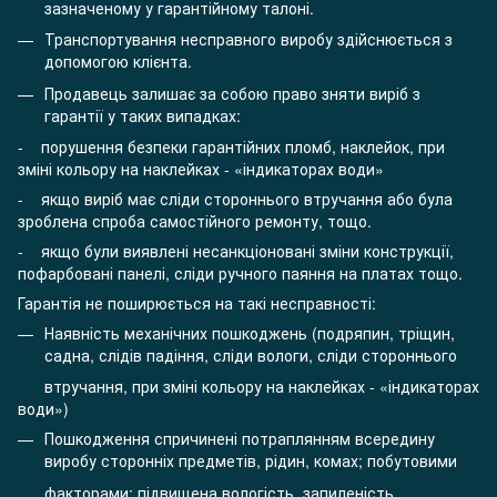
зазначеному у гарантійному талоні.
Транспортування несправного виробу здійснюється з
допомогою клієнта.
Продавець залишає за собою право зняти виріб з
гарантії у таких випадках:
- порушення безпеки гарантійних пломб, наклейок, при
зміні кольору на наклейках - «індикаторах води»
- якщо виріб має сліди стороннього втручання або була
зроблена спроба самостійного ремонту, тощо.
- якщо були виявлені несанкціоновані зміни конструкції,
пофарбовані панелі, сліди ручного паяння на платах тощо.
Гарантія не поширюється на такі несправності:
Наявність механічних пошкоджень (подряпин, тріщин,
садна, слідів падіння, сліди вологи, сліди стороннього
втручання, при зміні кольору на наклейках - «індикаторах
води»)
Пошкодження спричинені потраплянням всередину
виробу сторонніх предметів, рідин, комах; побутовими
факторами: підвищена вологість, запиленість,