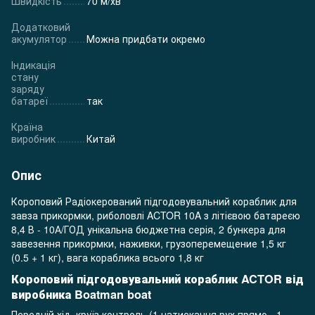
Швидкість
70 м/хв
Додатковий
акумулятор
Можна придбати окремо
Індикація
стану
заряду
батареї
так
Країна
виробник
Китай
Опис
Короповий
Радіокерований підгодовувальний кораблик
для
завза прикормки, риболовлі ACTOR 10A з літієвою батареєю
8,4 В - 10А/ГОД унікальна бюджетна серія, 2 бункера для
завезення прикормки, наживки, грузоперемещение 1,5 кг
(0.5 + 1 кг), вага кораблика всього 1,8 кг
Короповий підгодовувальний кораблик ACTOR від
виробника Boatman boat
Передній хід, круїз контроль (1 натискання рух прямо - 1