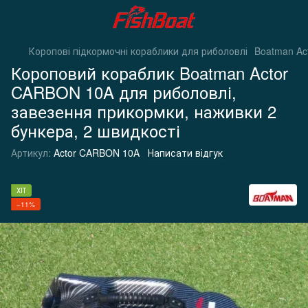
Коропові підкормочні кораблики для риболовлі
Boatman Ac
Короповий кораблик Boatman Actor
CARBON 10A для риболовлі,
завезення прикормки, наживки 2
бункера, 2 швидкості
Артикул:
Actor CARBON 10A
Написати відгук
ХІТ
−11%