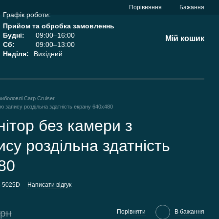
Порівняння
Бажання
Графік роботи:
Прийом та обробка замовленнь
Будні:
09:00–16:00
Мій кошик
Сб:
09:00–13:00
Неділя:
Вихідний
риболовлі Carp Cruiser
ю запису роздільна здатність екрану 640х480
ітор без камери з
ису роздільна здатність
80
Q-5025D
Написати відгук
грн
Порівняти
В бажання