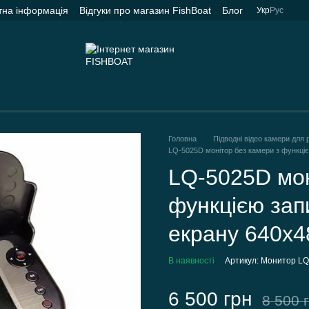
тна інформація
Відгуки про магазин FishBoat
Блог
Укр
Рус
Головна
Підводні відео камери для 
LQ-5025D монітор без камери з функціє
LQ-5025D мон
функцією зап
екрану 640х4
В наявності
Артикул: Монитор L
6 500 грн
8 500 