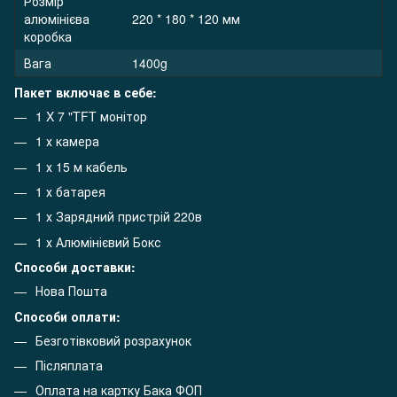
Розмір
алюмінієва
220 * 180 * 120 мм
коробка
Вага
1400g
Пакет включає в себе:
1 X 7 "TFT монітор
1 х камера
1 х 15 м кабель
1 х батарея
1 х Зарядний пристрій 220в
1 х Алюмінієвий Бокс
Способи доставки:
Нова Пошта
Способи оплати:
Безготівковий розрахунок
Післяплата
Оплата на картку Бака ФОП