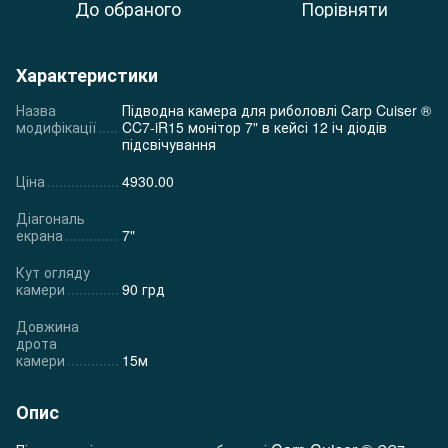
До обраного
Порівняти
Характеристики
Назва
Підводна камера для риболовлі Carp Cuiser ®
модифікації
CC7-iR15 монітор 7" в кейсі 12 іч діодів
підсвічування
Ціна
4930.00
Діагональ
екрана
7"
Кут огляду
камери
90 грд
Довжина
дрота
камери
15м
Опис