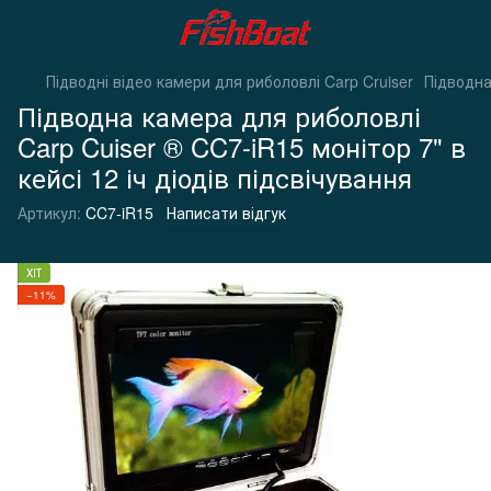
Підводні відео камери для риболовлі Carp Cruiser
Підводна
Підводна камера для риболовлі
Carp Cuiser ® CC7-iR15 монітор 7" в
кейсі 12 іч діодів підсвічування
Артикул:
CC7-iR15
Написати відгук
ХІТ
−11%