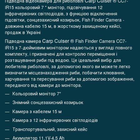
Carp
Cuiser
®
Підводна відеокамера для риболовлі
CC7-
iR15 кольоровий 7 " монітор, підсвічування 12
інфрачервоних світлодіодів, з функцією відключення
підсвітки, сонцезахисний козирьок, Fish Finder Camera -
довжина кабелю 15 м, в жорсткому захищеному кейсі,
продаж в Україні
Carp
Cuiser
®
Підводна камера
Fish Finder Camera CC7-
iR15 з 7-дюймовим монітором надаються у вигляді повного
комплекту, і призначені для контролю переміщення і
розташування риби під водою. Це ідеальний вибір для
любителів риболовлі, за допомогою якого ви можете легко
визначити місцезнаходження риби, побачити клювання,
харчування та пересування риби за допомогою зображення,
переданого від камери до монітора.
Кольоровий монітор 7"
Знімний сонцезахисний козирьок
Камера з кабелем 15 м
Камера з 12 інфрачервоних світлодіодів
Транспортувальний, захисний кейс
Акумулятор 11.1V-4.5 Ah