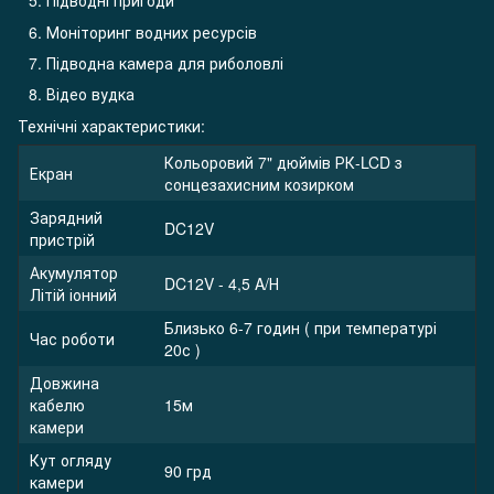
Підводні пригоди
Моніторинг водних ресурсів
Підводна камера для риболовлі
Відео вудка
Технічні характеристики:
Кольоровий 7" дюймів РК-LCD з
Екран
сонцезахисним козирком
Зарядний
DC12V
пристрій
Акумулятор
DC12V - 4,5 A/Н
Літій іонний
Близько 6-7 годин ( при температурі
Час роботи
20с )
Довжина
кабелю
15м
камери
Кут огляду
90 грд
камери