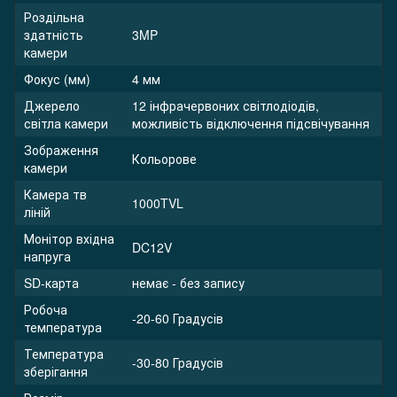
Роздільна
здатність
3MP
камери
Фокус (мм)
4 мм
Джерело
12 інфрачервоних світлодіодів,
світла камери
можливість відключення підсвічування
Зображення
Кольорове
камери
Камера тв
1000TVL
ліній
Монітор вхідна
DC12V
напруга
SD-карта
немає - без запису
Робоча
-20-60 Градусів
температура
Температура
-30-80 Градусів
зберігання