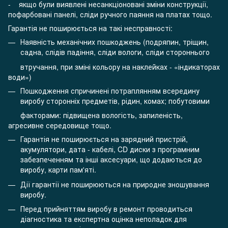
- якщо були виявлені несанкціоновані зміни конструкції,
пофарбовані панелі, сліди ручного паяння на платах тощо.
Гарантія не поширюється на такі несправності:
Наявність механічних пошкоджень (подряпин, тріщин,
садна, слідів падіння, сліди вологи, сліди стороннього
втручання, при зміні кольору на наклейках - «індикаторах
води»)
Пошкодження спричинені потраплянням всередину
виробу сторонніх предметів, рідин, комах; побутовими
факторами: підвищена вологість, запиленість,
агресивне середовище тощо.
Гарантія не поширюється на зарядний пристрій,
акумулятори, дата - кабелі, CD диски з програмним
забезпеченням та інші аксесуари, що додаються до
виробу, карти пам'яті.
Дії гарантії не поширюються на природне зношування
виробу.
Перед прийняттям виробу в ремонт проводиться
діагностика та експертна оцінка неполадок для