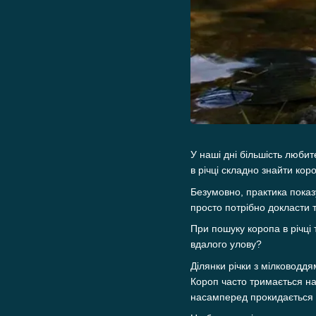
У наші дні більшість любит
в річці складно знайти кор
Безумовно, практика показу
просто потрібно докласти 
При пошуку коропа в річці 
вдалого улову?
Ділянки річки з мілководдя
Короп часто тримається на
насамперед прокидається на