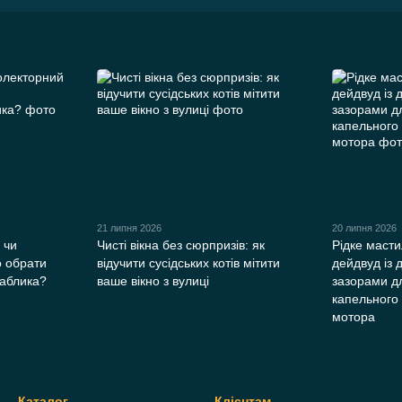
21 липня 2026
20 липня 2026
 чи
Чисті вікна без сюрпризів: як
Рідке масти
о обрати
відучити сусідських котів мітити
дейдвуд із
раблика?
ваше вікно з вулиці
зазорами д
капельного
мотора
Каталог
Клієнтам