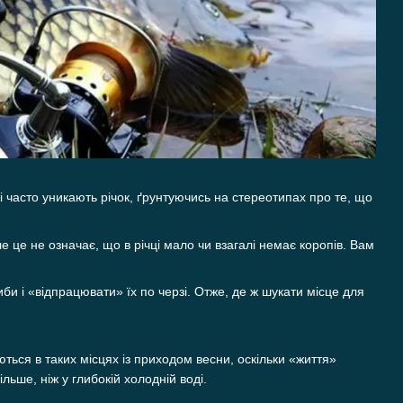
і часто уникають річок, ґрунтуючись на стереотипах про те, що
е це не означає, що в річці мало чи взагалі немає коропів. Вам
иби і «відпрацювати» їх по черзі. Отже, де ж шукати місце для
ься в таких місцях із приходом весни, оскільки «життя»
льше, ніж у глибокій холодній воді.