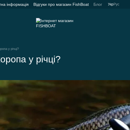
тна інформація
Відгуки про магазин FishBoat
Блог
Укр
Рус
ропа у річці?
оропа у річці?