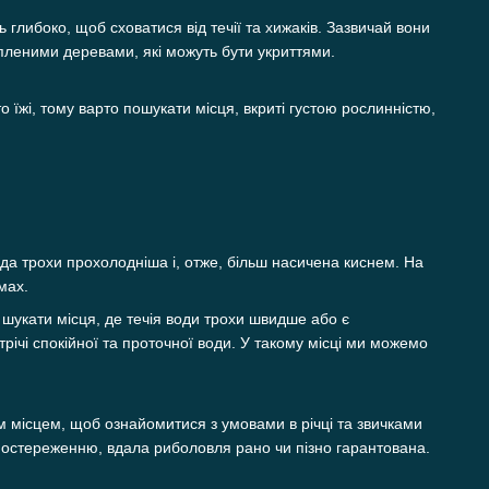
ь глибоко, щоб сховатися від течії та хижаків. Зазвичай вони
пленими деревами, які можуть бути укриттями.
 їжі, тому варто пошукати місця, вкриті густою рослинністю,
ода трохи прохолодніша і, отже, більш насичена киснем. На
омах.
о шукати місця, де течія води трохи швидше або є
трічі спокійної та проточної води. У такому місці ми можемо
м місцем, щоб ознайомитися з умовами в річці та звичками
спостереженню, вдала риболовля рано чи пізно гарантована.