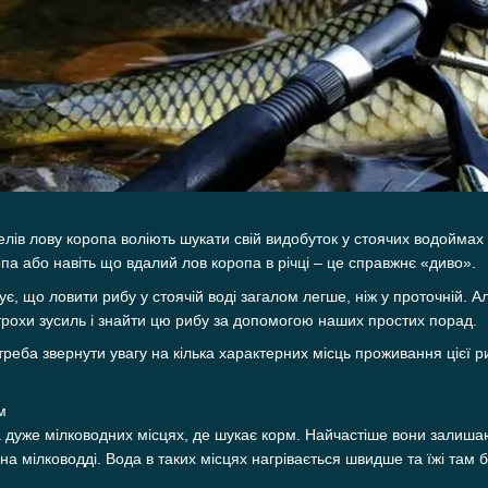
елів лову коропа воліють шукати свій видобуток у стоячих водоймах 
опа або навіть що вдалий лов коропа в річці – це справжнє «диво».
є, що ловити рибу у стоячій воді загалом легше, ніж у проточній. Ал
трохи зусиль і знайти цю рибу за допомогою наших простих порад.
треба звернути увагу на кілька характерних місць проживання цієї р
м
 дуже мілководних місцях, де шукає корм. Найчастіше вони залишают
 мілководді. Вода в таких місцях нагрівається швидше та їжі там бі