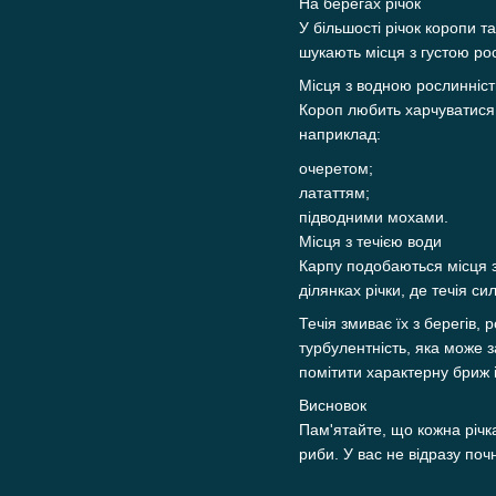
На берегах річок
У більшості річок коропи т
шукають місця з густою ро
Місця з водною рослинніс
Короп любить харчуватися в
наприклад:
очеретом;
лататтям;
підводними мохами.
Місця з течією води
Карпу подобаються місця з
ділянках річки, де течія си
Течія змиває їх з берегів,
турбулентність, яка може з
помітити характерну бриж 
Висновок
Пам'ятайте, що кожна річк
риби. У вас не відразу по