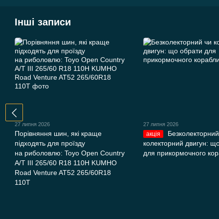
Інші записи
27 липня 2026
27 липня 2026
Порівняння шин, які краще
Безколекторний
акція
підходять для проїзду
колекторний двигун: щ
на риболовлю: Toyo Open Country
для прикормочного ко
A/T III 265/60 R18 110H KUMHO
Road Venture AT52 265/60R18
110T