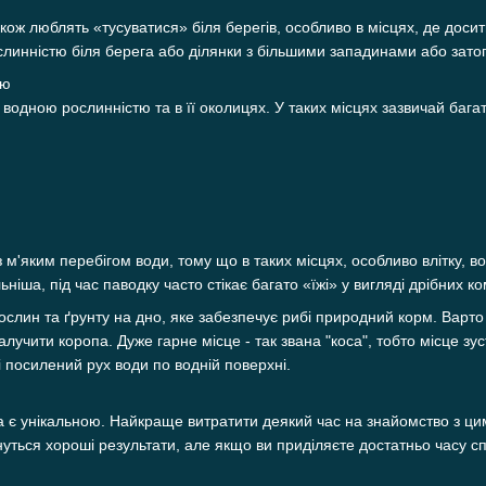
акож люблять «тусуватися» біля берегів, особливо в місцях, де досит
слинністю біля берега або ділянки з більшими западинами або зато
тю
одною рослинністю та в її околицях. У таких місцях зазвичай багато
 м'яким перебігом води, тому що в таких місцях, особливо влітку, в
льніша, під час паводку часто стікає багато «їжі» у вигляді дрібних к
 рослин та ґрунту на дно, яке забезпечує рибі природний корм. Варт
алучити коропа. Дуже гарне місце - так звана "коса", тобто місце зус
і посилений рух води по водній поверхні.
а є унікальною. Найкраще витратити деякий час на знайомство з ци
чнуться хороші результати, але якщо ви приділяєте достатньо часу 