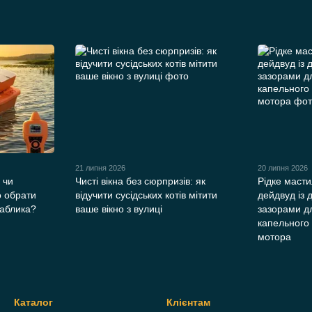
21 липня 2026
20 липня 2026
 чи
Чисті вікна без сюрпризів: як
Рідке масти
о обрати
відучити сусідських котів мітити
дейдвуд із
раблика?
ваше вікно з вулиці
зазорами д
капельного
мотора
Каталог
Клієнтам