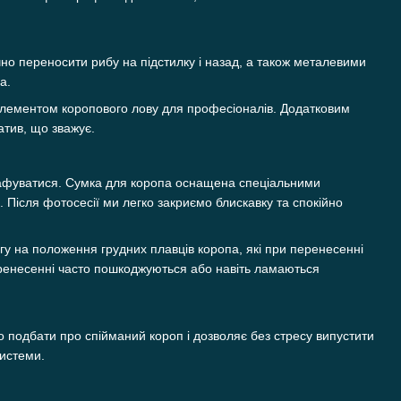
но переносити рибу на підстилку і назад, а також металевими
а.
елементом коропового лову для професіоналів. Додатковим
атив, що зважує.
графуватися. Сумка для коропа оснащена спеціальними
 Після фотосесії ми легко закриємо блискавку та спокійно
вагу на положення грудних плавців коропа, які при перенесенні
еренесенні часто пошкоджуються або навіть ламаються
о подбати про спійманий короп і дозволяє без стресу випустити
системи.