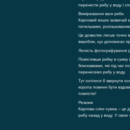
перенести рибу у воду і сп
Вимірювання ваги риби.
Карповий мішок зазвичай м
петельками, розташованим
Це дозволяє легше точно 
виробом, що допомагає пра
Легкість фотографування 
Помістивши рибку в сумку
блискавками, які під час 
перенесемо рибу у воду.
Тут хотілося б звернути ос
коропа повинні бути вздо
повністю!
Резюме
Карпова слінг-сумка – це 
рибу назад у воду. У свою 