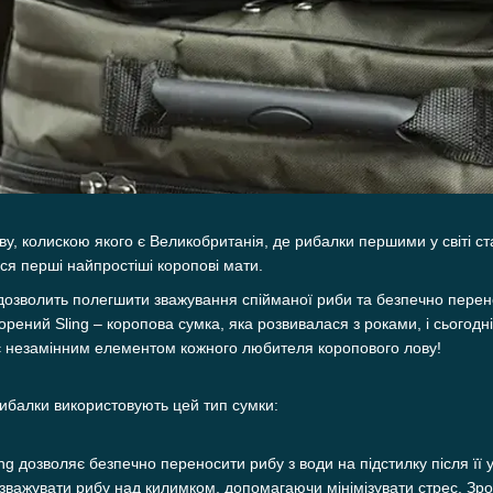
ву, колискою якого є Великобританія, де рибалки першими у світі ст
я перші найпростіші коропові мати.
дозволить полегшити зважування спійманої риби та безпечно перенос
орений Sling – коропова сумка, яка розвивалася з роками, і сьогодн
 є незамінним елементом кожного любителя коропового лову!
рибалки використовують цей тип сумки:
ng дозволяє безпечно переносити рибу з води на підстилку після її
 зважувати рибу над килимком, допомагаючи мінімізувати стрес. 