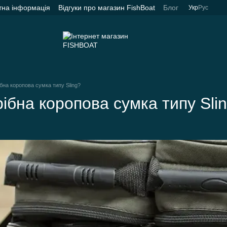
тна інформація
Відгуки про магазин FishBoat
Блог
Укр
Рус
бна коропова сумка типу Sling?
ібна коропова сумка типу Sli