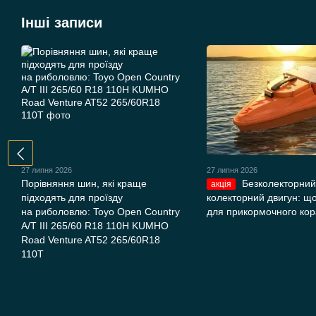
Інші записи
27 липня 2026
27 липня 2026
Порівняння шин, які краще
Безколекторний
акція
підходять для проїзду
колекторний двигун: щ
на риболовлю: Toyo Open Country
для прикормочного ко
A/T III 265/60 R18 110H KUMHO
Road Venture AT52 265/60R18
110T