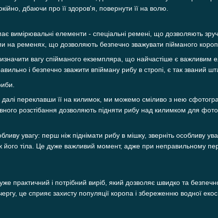
окійно, дбаючи про її здоров'я, повернути її на волю.
ає вимірювальні елементи - спеціальні ремені, що дозволяють зруч
и на ременях, що дозволяють безпечно зважувати пійманого короп
визначити вагу спійманого екземпляра, що найчастіше є важливим 
вильно і безпечно зважити впійману рибу в стропі, є так званий шт
риби.
 і далі переклавши її на килимок, ми можемо сміливо з нею сфото
повного розстібання дозволяють підняти рибу над килимком для фото.
обливу увагу: перш ніж піднімати рибу в мішку, зверніть особливу у
вж його тіла. Це дуже важливий момент, адже при неправильному п
дуже практичний і потрібний виріб, який дозволяє швидко та безпечн
чергу, це сприяє захисту популяції коропа і збереженню водної еко