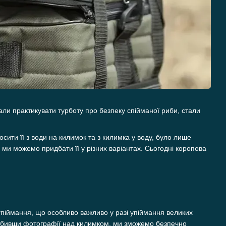
али практикувати турботу про безпеку спійманої риби, стали
ити її з води на килимок та з килимка у воду, було лише
і ми можемо придбати її у різних варіантах. Сьогодні коропова
 упіймання, що особливо важливо у разі упіймання великих
Зробивши фотографії над килимком, ми зможемо безпечно